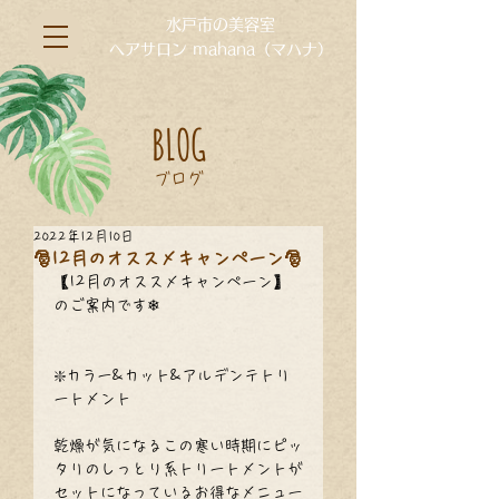
水戸市の美容室
ヘアサロン mahana（マハナ）
BLOG
ブログ
2022年12月10日
🎅12月のオススメキャンペーン🎅
【12月のオススメキャンペーン】
のご案内です❄
❇️カラー&カット&アルデンテトリ
ートメント
乾燥が気になるこの寒い時期にピッ
タリのしっとり系トリートメントが
セットになっているお得なメニュー