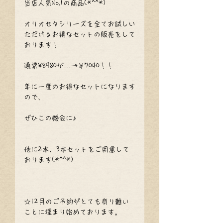
当店人気No.1の商品(*^^*)
オリオセタシリーズを全てお試しい
ただけるお得なセットの販売をして
おります！
通常¥8980が…→￥7040！！
年に一度のお得なセットになります
ので、
ぜひこの機会に♪
他に2本、3本セットをご用意して
おります(*^^*)
☆12月のご予約がとても有り難い
ことに埋まり始めております。