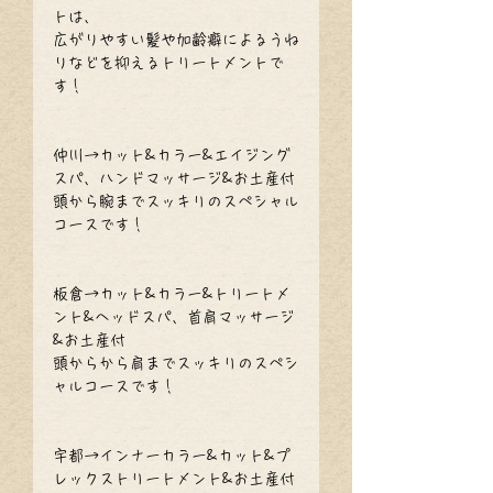
トは、
広がりやすい髪や加齢癖によるうね
りなどを抑えるトリートメントで
す！
仲川→カット&カラー&エイジング
スパ、ハンドマッサージ&お土産付
頭から腕までスッキリのスペシャル
コースです！
板倉→カット&カラー&トリートメ
ント&ヘッドスパ、首肩マッサージ
&お土産付
頭からから肩までスッキリのスペシ
ャルコースです！
宇都→インナーカラー&カット&プ
レックストリートメント&お土産付