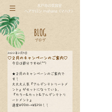
水戸市の美容室
ヘアサロン mahana（マハナ）
BLOG
ブログ
2022年2月3日
♡２月のキャンペーンのご案内♡
今日は節分ですね(^^)
★２月のキャンペーンのご案内で
す！
大大大人気『アルデンテトリートメ
ント』がセットになっている、
『カラー&カット&アルデンテトリ
ートメント』
通常¥9900→¥8250！！