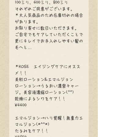
100ミリ、400ミリ、800ミリ
それぞれご用意がございます。
＊大人気商品のため在庫切れの場合
があります。
お取り寄せに数日いただきます。
ご自宅でもケアしていただくことで
更にキレイでお手入れしやすい髪の
毛へと…
＊KOSE　エイジングケアにオスス
メ！！
美肌ローション&エマルジョン
ローション→うるおい濃密チャー
ジ。美容液濃縮ローション(^^)
乾燥によるシワをケア！！
¥4400
エマルジョン→ハリ覚醒！無重力エ
マルジョン(*^^*)
たるみをケア！！