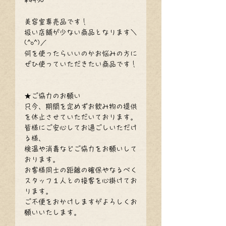
¥4950
美容室専売品です！
扱い店舗が少ない商品となります＼
(^o^)／
何を使ったらいいのかお悩みの方に
ぜひ使っていただきたい商品です！
★ご協力のお願い
只今、期間を定めずお飲み物の提供
を休止させていただいております。
皆様にご安心してお過ごしいただけ
る様、
検温や消毒などご協力をお願いして
おります。
お客様同士の距離の確保やなるべく
スタッフ１人との接客を心掛けてお
ります。
ご不便をおかけしますがよろしくお
願いいたします。