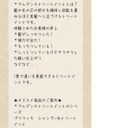
＊アルデンテトリートメントとは？
髪の毛の芯の部分を補修し回数を重
ねるほど素髪へと近づけるトリート
メントです。
体験されたお客様の声↓
＊髪がしっかりした！
＊弾力が出た！
＊もっちりしている！
＊しっとりしているけどサラサラし
た軽い仕上がり
などなど…
1度で違いを実感できるトリートメ
ントです。
★オススメ商品のご案内★
＊アルデンテトリートメントのシリ
ーズ
プリフィカ　シャンプー&トリート
メント