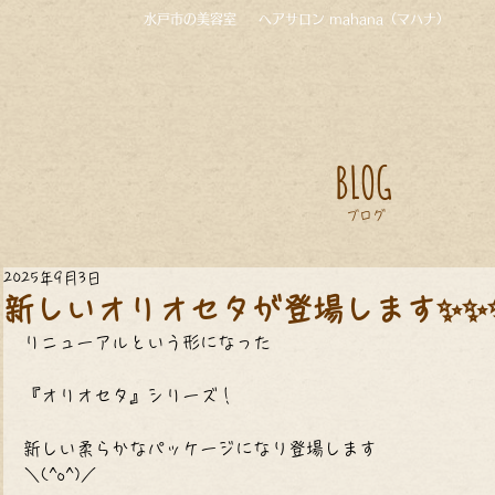
水戸市の美容室
ヘアサロン mahana（マハナ）
BLOG
ブログ
2025年9月3日
新しいオリオセタが登場します✨✨
リニューアルという形になった
『オリオセタ』シリーズ！
新しい柔らかなパッケージになり登場します
＼(^o^)／