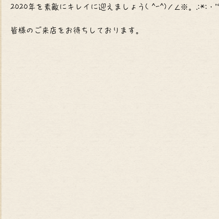
2020年を素敵にキレイに迎えましょう( ^-^)ノ∠※。.:*:・’
皆様のご来店をお待ちしております。