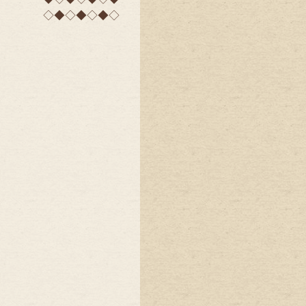
◇◆◇◆◇◆◇