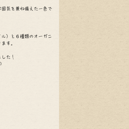
雰囲気を兼ね備えた一色で
イル）と６種類のオーガニ
きます。
ました！
)