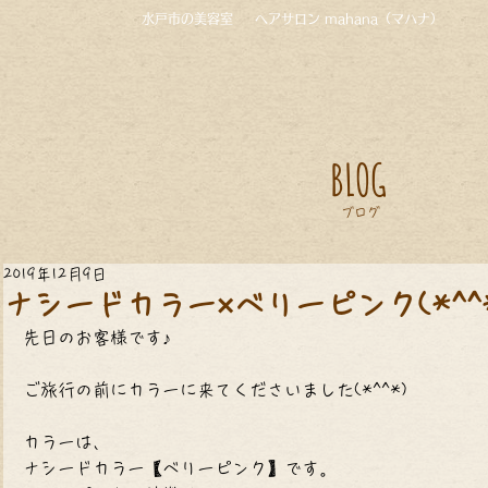
水戸市の美容室
ヘアサロン mahana（マハナ）
BLOG
ブログ
2019年12月9日
ナシードカラー×ベリーピンク(*^^*
先日のお客様です♪
ご旅行の前にカラーに来てくださいました(*^^*)
カラーは、
ナシードカラー【ベリーピンク】です。