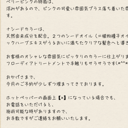
ベリーピンクの特徴は、
深みがあるので、ピンクの可愛い雰囲気プラス落ち着いた
す。
ナシードカラーは、
天然由来成分を配合。２つのシードオイル（＝植物種子オ
ックハーブエキスがうるおいに満ちたクリアな髪色へと導
お客様のオシャレな雰囲気にピッタリのカラーに仕上がり
フローディアトリートメントで手触りもサラサラです(*^^*
おかげさまで、
今月のご予約が少しずつ埋まってきております。
ホットペッパーの画面上【×】になっている場合でも、
お電話をいただけると、
施術可能な時がありますので、
お手数ですがご連絡をお願いいたします。