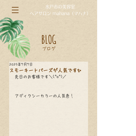
水戸市の美容室
ヘアサロン mahana（マハナ）
BLOG
ブログ
2025年7月7日
スモーキートパーズが人気です✨
先日のお客様です＼(^o^)／
アディクシーカラーの人気色！