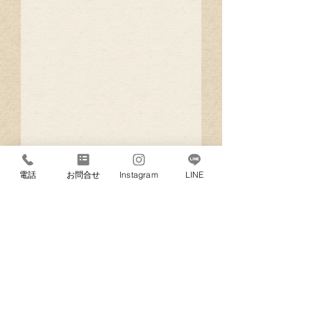
電話
お問合せ
Instagram
LINE
https://soaddicted.jp/item_category/
lashaddict/