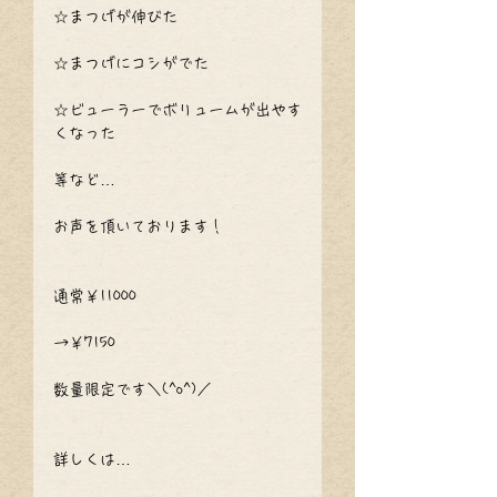
☆まつげが伸びた
☆まつげにコシがでた
☆ビューラーでボリュームが出やす
くなった
等など…
お声を頂いております！
通常￥11000
→￥7150
数量限定です＼(^o^)／
詳しくは…