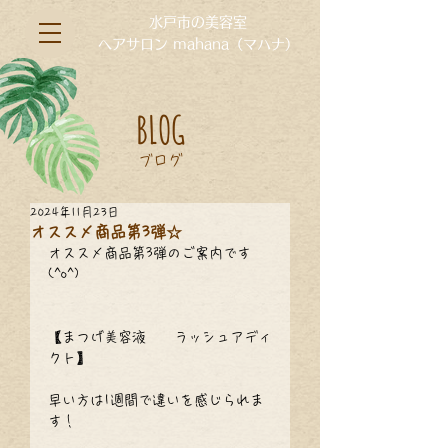
水戸市の美容室
ヘアサロン mahana（マハナ）
BLOG
ブログ
2024年11月23日
オススメ商品第3弾☆
オススメ商品第3弾のご案内です
(^o^)
【まつげ美容液　　ラッシュアディ
クト】
早い方は1週間で違いを感じられま
す！