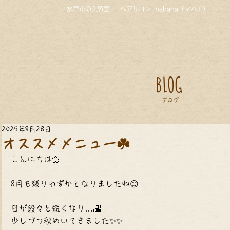
水戸市の美容室
ヘアサロン mahana（マハナ）
BLOG
ブログ
2025年8月28日
オススメメニュー☘️
こんにちは🌼
8月も残りわずかとなりましたね😊
日が段々と短くなり…🌇
少しづつ秋めいてきました✨✨