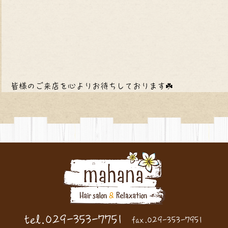
皆様のご来店を心よりお待ちしております☘️
te
l.
029-353-7751
fa
x.
029-353-7951