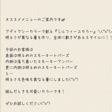
オススメメニューのご案内です🌿
アディクシーカラーで創る『ミルフィーユカラー』＼(^o^)
明るさが異なる層を作り、全体に動きがあるスタイルに！
今回のお客様は
表面は明るめのスモーキートパーズ
内側は落ち着いたスモーキーアンバー
更に内側は明るめのスモーキートパーズ
と‥
明るさも色味も異なる層にしました(^o^)
結んだときも可愛いカラーです！
ぜひお試しください(^o^)