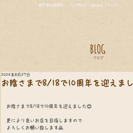
水戸市の美容室
ヘアサロン mahana（マハナ）
BLOG
ブログ
2024年8月27日
お陰さまで8/18で10周年を迎えま
お陰さまで8/18で10周年を迎えました😊
更により良いお店を目指しますので
よろしくお願い致します🙇